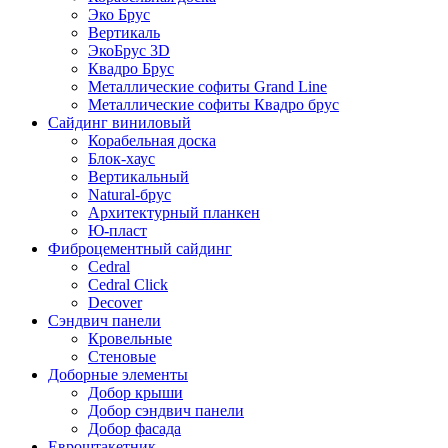
Эко Брус
Вертикаль
ЭкоБрус 3D
Квадро Брус
Металлические софиты Grand Line
Металлические софиты Квадро брус
Сайдинг виниловый
Корабельная доска
Блок-хаус
Вертикальный
Natural-брус
Архитектурный планкен
Ю-пласт
Фиброцементный сайдинг
Cedral
Cedral Click
Decover
Сэндвич панели
Кровельные
Стеновые
Доборные элементы
Добор крыши
Добор сэндвич панели
Добор фасада
Евроштакетник