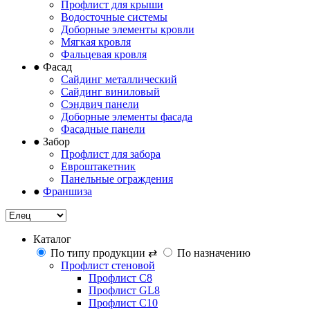
Профлист для крыши
Водосточные системы
Доборные элементы кровли
Мягкая кровля
Фальцевая кровля
●
Фасад
Сайдинг металлический
Сайдинг виниловый
Сэндвич панели
Доборные элементы фасада
Фасадные панели
●
Забор
Профлист для забора
Евроштакетник
Панельные ограждения
●
Франшиза
Каталог
По типу продукции
⇄
По назначению
Профлист стеновой
Профлист С8
Профлист GL8
Профлист С10