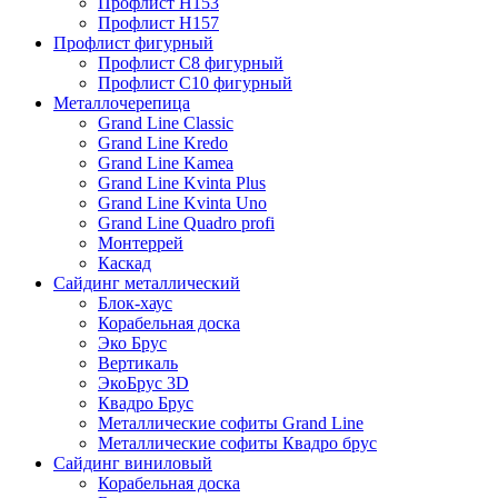
Профлист Н153
Профлист Н157
Профлист фигурный
Профлист С8 фигурный
Профлист С10 фигурный
Металлочерепица
Grand Line Classic
Grand Line Kredo
Grand Line Kamea
Grand Line Kvinta Plus
Grand Line Kvinta Uno
Grand Line Quadro profi
Монтеррей
Каскад
Сайдинг металлический
Блок-хаус
Корабельная доска
Эко Брус
Вертикаль
ЭкоБрус 3D
Квадро Брус
Металлические софиты Grand Line
Металлические софиты Квадро брус
Сайдинг виниловый
Корабельная доска