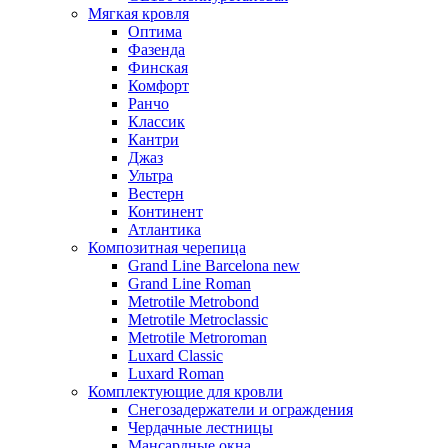
Мягкая кровля
Оптима
Фазенда
Финская
Комфорт
Ранчо
Классик
Кантри
Джаз
Ультра
Вестерн
Континент
Атлантика
Композитная черепица
Grand Line Barcelona new
Grand Line Roman
Metrotile Metrobond
Metrotile Metroclassic
Metrotile Metroroman
Luxard Classic
Luxard Roman
Комплектующие для кровли
Снегозадержатели и ограждения
Чердачные лестницы
Мансардные окна