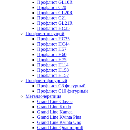
Профлист GL10R
Профлист С20
Профлист GL20R
Профлист С21
Профлист GL21R
Профлист НС35
Профлист несущий
Профлист НС35
Профлист НС44
Профлист Н57
Профлист Н60
Профлист Н75
Профлист Н114
Профлист Н153
Профлист Н157
Профлист фигурный
Профлист С8 фигурный
Профлист С10 фигурный
Металлочерепица
Grand Line Classic
Grand Line Kredo
Grand Line Kamea
Grand Line Kvinta Plus
Grand Line Kvinta Uno
Grand Line Quadro profi