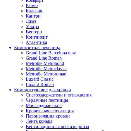
Комфорт
Ранчо
Классик
Кантри
Джаз
Ультра
Вестерн
Континент
Атлантика
Композитная черепица
Grand Line Barcelona new
Grand Line Roman
Metrotile Metrobond
Metrotile Metroclassic
Metrotile Metroroman
Luxard Classic
Luxard Roman
Комплектующие для кровли
Снегозадержатели и ограждения
Чердачные лестницы
Мансардные окна
Кровельная вентиляция
Пароизоляция кровли
Лента конька
Вентиляционная лента карниза