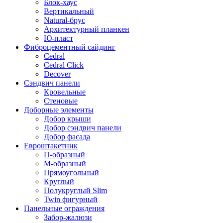
Блок-хаус
Вертикальный
Natural-брус
Архитектурный планкен
Ю-пласт
Фиброцементный сайдинг
Cedral
Cedral Click
Decover
Сэндвич панели
Кровельные
Стеновые
Доборные элементы
Добор крыши
Добор сэндвич панели
Добор фасада
Евроштакетник
П-образный
М-образный
Прямоугольный
Круглый
Полукруглый Slim
Twin фигурный
Панельные ограждения
Забор-жалюзи