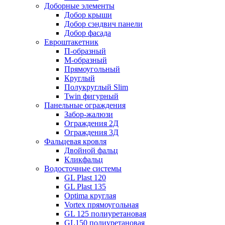
Доборные элементы
Добор крыши
Добор сэндвич панели
Добор фасада
Евроштакетник
П-образный
М-образный
Прямоугольный
Круглый
Полукруглый Slim
Twin фигурный
Панельные ограждения
Забор-жалюзи
Ограждения 2Д
Ограждения 3Д
Фальцевая кровля
Двойной фальц
Кликфальц
Водосточные системы
GL Plast 120
GL Plast 135
Optima круглая
Vortex прямоугольная
GL 125 полиуретановая
GL150 полиуретановая