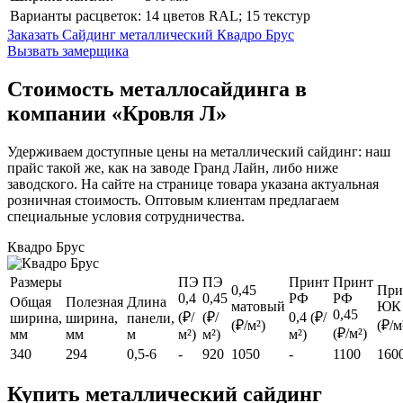
Варианты расцветок:
14 цветов RAL; 15 текстур
Заказать Сайдинг металлический Квадро Брус
Вызвать замерщика
Стоимость металлосайдинга в
компании «Кровля Л»
Удерживаем доступные цены на металлический сайдинг: наш
прайс такой же, как на заводе Гранд Лайн, либо ниже
заводского. На сайте на странице товара указана актуальная
розничная стоимость. Оптовым клиентам предлагаем
специальные условия сотрудничества.
Квадро Брус
Размеры
ПЭ
ПЭ
Принт
Принт
0,45
При
0,4
0,45
РФ
РФ
Общая
Полезная
Длина
матовый
ЮК
0,45
(₽/
(₽/
0,4 (₽/
ширина,
ширина,
панели,
(₽/м²)
(₽/м
(₽/м²)
мм
мм
м
м²)
м²)
м²)
340
294
0,5-6
-
920
1050
-
1100
160
Купить металлический сайдинг