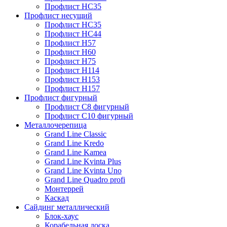
Профлист НС35
Профлист несущий
Профлист НС35
Профлист НС44
Профлист Н57
Профлист Н60
Профлист Н75
Профлист Н114
Профлист Н153
Профлист Н157
Профлист фигурный
Профлист С8 фигурный
Профлист С10 фигурный
Металлочерепица
Grand Line Classic
Grand Line Kredo
Grand Line Kamea
Grand Line Kvinta Plus
Grand Line Kvinta Uno
Grand Line Quadro profi
Монтеррей
Каскад
Сайдинг металлический
Блок-хаус
Корабельная доска