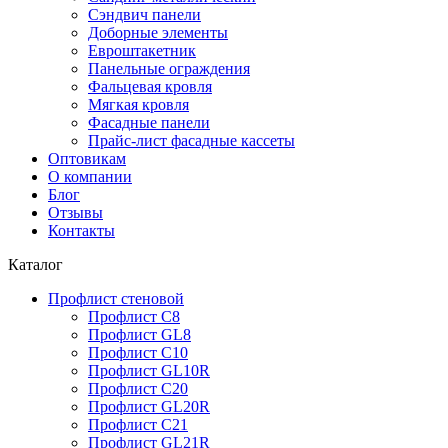
Сэндвич панели
Доборные элементы
Евроштакетник
Панельные ограждения
Фальцевая кровля
Мягкая кровля
Фасадные панели
Прайс-лист фасадные кассеты
Оптовикам
О компании
Блог
Отзывы
Контакты
Каталог
Профлист стеновой
Профлист С8
Профлист GL8
Профлист С10
Профлист GL10R
Профлист С20
Профлист GL20R
Профлист С21
Профлист GL21R