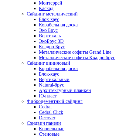
Монтеррей
Каскад
Сайдинг металлический
Блок-хаус
Корабельная доска
Эко Брус
Вертикаль
ЭкоБрус 3D
Квадро Брус
Металлические софиты Grand Line
Металлические софиты Квадро брус
Сайдинг виниловый
Корабельная доска
Блок-хаус
Вертикальный
Natural-брус
Архитектурный планкен
Ю-пласт
Фиброцементный сайдинг
Cedral
Cedral Click
Decover
Сэндвич панели
Кровельные
Стеновые