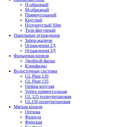
П-образный
М-образный
Прямоугольный
Круглый
Полукруглый Slim
Twin фигурный
Панельные ограждения
Забор-жалюзи
Ограждения 2Д
Ограждения 3Д
Фальцевая кровля
Двойной фальц
Кликфальц
Водосточные системы
GL Plast 120
GL Plast 135
Optima круглая
Vortex прямоугольная
GL 125 полиуретановая
GL150 полиуретановая
Мягкая кровля
Оптима
Фазенда
Финская