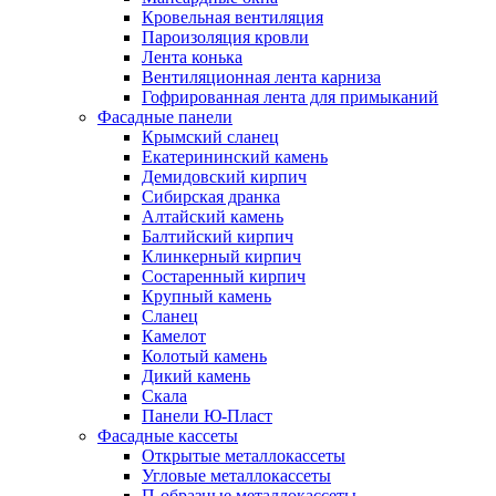
Кровельная вентиляция
Пароизоляция кровли
Лента конька
Вентиляционная лента карниза
Гофрированная лента для примыканий
Фасадные панели
Крымский сланец
Екатерининский камень
Демидовский кирпич
Сибирская дранка
Алтайский камень
Балтийский кирпич
Клинкерный кирпич
Состаренный кирпич
Крупный камень
Сланец
Камелот
Колотый камень
Дикий камень
Скала
Панели Ю-Пласт
Фасадные кассеты
Открытые металлокассеты
Угловые металлокассеты
П-образные металлокассеты